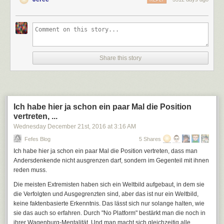
REPLY
Und die Verbesserung der Produktion seit 2016 ist in der Grafik oben
noch gar nicht erhalten.
d) "
6-Liter-Mittelklassewagen
"
Mythos, würde ich mal einfach sagen. Zwar beziehen sich die Zahlen
Share this story
der Destatis auf den Durchschnittsverbrauch der gesamten PKW-Flotte,
da dieser aber in den letzten 8 Jahren nur leicht gesunken ist, kann man
hier locker von 7,5 Liter/100km ausgehen. Diesel enthält (bekanntlich)
mehr C pro Liter und erzeugt daher knapp 15% mehr CO2 pro Liter. Aus
den 6,8 Litern Diesel werden also 7,8 Liter "Benzinäquivalent".
Ich habe hier ja schon ein paar Mal die Position
vertreten, ...
Wednesday December 21
st
, 2016
at
3:16 AM
Fefes Blog
5 Shares
Ich habe hier ja schon ein paar Mal die Position vertreten, dass man
Andersdenkende nicht ausgrenzen darf, sondern im Gegenteil mit ihnen
Wenn man nun noch berücksichtigt, dass im Durchschnittswert der
reden muss.
Destatis auch viele Autos aus der Kleinwagenklasse stecken und oben
von "Mittelklasse" die Rede ist, müsste man eigentlich noch weiter
Die meisten Extremisten haben sich ein Weltbild aufgebaut, in dem sie
"aufrunden". Aus dem 6-Liter-Mittelklassewagen wird in der Realwelt
die Verfolgten und Ausgegrenzten sind, aber das ist nur ein Weltbild,
eher ein 8,x-Liter-Wagen und die Annahme des 6-Liter-Autos dürfte 30-
keine faktenbasierte Erkenntnis. Das lässt sich nur solange halten, wie
40% zu niedrig liegen.
sie das auch so erfahren. Durch "No Platform" bestärkt man die noch in
ihrer Wagenburg-Mentalität. Und man macht sich gleichzeitig alle