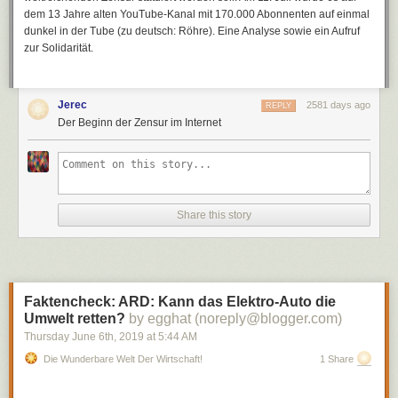
dem 13 Jahre alten YouTube-Kanal mit 170.000 Abonnenten auf einmal
dunkel in der Tube (zu deutsch: Röhre). Eine Analyse sowie ein Aufruf
zur Solidarität.
Jerec
2581 days ago
REPLY
Der Beginn der Zensur im Internet
Share this story
Faktencheck: ARD: Kann das Elektro-Auto die
Umwelt retten?
by egghat (noreply@blogger.com)
Thursday June 6
th
, 2019
at
5:44 AM
Die Wunderbare Welt Der Wirtschaft!
1 Share