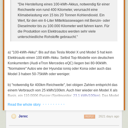
"
Die Herstellung eines 100-kWh-Akkus, notwendig für einer
Reichweite von rund 400 Kilometer, verursacht eine
Klimabelastung von 15 bis 20 Tonnen Kohlendioxid. Ein
Wert, für den ein 6-Liter Mittelklassewagen mit Benzin- oder
Dieselmotor bis zu 100.000 Kilometer weit fahren kann. Für
die Produktion von Elektroautos werden sehr viele
unterschiedliche Rohstoffe gebraucht."
a) "
100-kWh-Akku"
: Bis auf das Tesla Model X und Model S hat kein
Elektroauto einen 100 kWh-Akku. Selbst Top-Modelle von deutschen
Konkurrenten (Audi eTron Mercedes eQC) liegen bei 80-90kWh.
"Normalere" Autos wie der Hyundai ioniq oder Kona oder auch das
Model 3 haben 50-75kWh oder weniger.
b) "
notwendig für 400km Reichweite
", bei obigen Zahlen entspricht das
einem Verbrauch von 25 kWh/100km. Auch hier wieder ein Model X als
Basis, ein 110.000€-Panzer (Spritmonitor:
23,1 kWh/100km
). Das Model
S liegt schon drunter (
20,6 kWh
). Normalere Elektroautos noch weiter
· · · · · · · · ·
Read the whole story
darunter: Tesla Model 3:
17,2 kWh
, Renault Zoë
16,3 kWh
, Kona
15,9
kWh
, ioniq
14,0 kWh
.
Jerec
2621 days ago
REPLY
c) "
Klimabelastung: 15 bis 20 Tonnen Kohlendioxid"
. Zahlen stammen