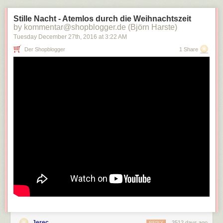
Stille Nacht - Atemlos durch die Weihnachtszeit
by kommentar@shopblogger.de (Björn Harste)
Tuesday December 27
th
, 2016
at
3:22 AM
Der Shopblogger
1 Share
(Nur ein Ausschnitt, Berechnungen weiter rechts sind wegen anderer
Akkutechnologie nicht relevant). Die Studie, die auf die in Deutschland
gerne genannten 200kg/kWh kommt, stammt aus 2011, die zweite
Studie, die im "Medien-Korridor" von 150-200kg liegt, stammt aus 2013.
Alle aktuelleren Studien liegen unterhalb des Korridors, teilweise sogar
extrem. Wirft man einfach alle Studie heraus, die aus Zeiten stammten, in
den Akkus 500-600$ je kWh (heute eher 100-150$) kosteten, sinkt der
Korridor auf 40-140kg CO2/kWh und der Mittelwert in Richtung 70kg.
Jerec
3512 days ago