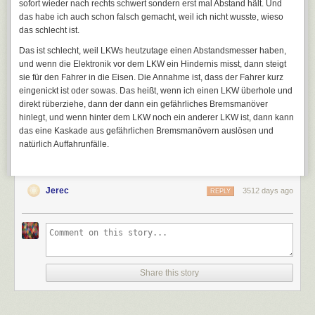
sofort wieder nach rechts schwert sondern erst mal Abstand hält. Und
das habe ich auch schon falsch gemacht, weil ich nicht wusste, wieso
das schlecht ist.
Das ist schlecht, weil LKWs heutzutage einen Abstandsmesser haben,
und wenn die Elektronik vor dem LKW ein Hindernis misst, dann steigt
sie für den Fahrer in die Eisen. Die Annahme ist, dass der Fahrer kurz
eingenickt ist oder sowas. Das heißt, wenn ich einen LKW überhole und
direkt rüberziehe, dann der dann ein gefährliches Bremsmanöver
hinlegt, und wenn hinter dem LKW noch ein anderer LKW ist, dann kann
das eine Kaskade aus gefährlichen Bremsmanövern auslösen und
natürlich Auffahrunfälle.
Jerec
3512 days ago
Außerdem muss man berücksichtigen, dass die LG-Studie aus dem Jahr
REPLY
2016 stammt. Das ist nun schon drei Jahre her, die Datenbasis für die
Studie wird wohl noch ein paar Monate älter sein. Seitdem haben sich
die Preise für Akkus aber mehr als halbiert, auch weil die Produktion viel
effizienter geworden ist und auch weil sich der Rohstoffmix geändert hat.
Diese PÜberlegungen deckt übrigens auch die IVL-Metastudie:
Share this story