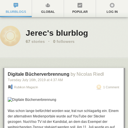
BLURBLOGS
GLOBAL
POPULAR
LOG IN
Jerec's blurblog
67
stories
·
0
followers
Digitale Bücherverbrennung
by Nicolas Riedl
Tuesday July 16
th
, 2019
at
4:37 AM
Rubikon Magazin
1 Comment
Was schon lange befürchtet worden war, trat nun schlagartig ein. Einem
der alternativen Medienportale wurde auf YouTube der Stecker
gezogen. NuoViso TV ist der Kandidat, an dem das Exempel der
weitreichenden Zensur statuiert werden soll. Am 11. Juli wurde es auf